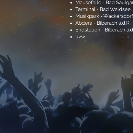
Mausefalle - Bad Saulga
Terminal - Bad Waldsee
Musikpark - Wackersdor
Abdera - Biberach a.d.R.
Endstation - Biberach a.d.
uvw. ...